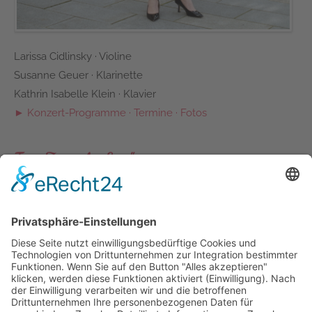
Larissa Cidlinsky · Violine
Susanne Geuer · Klarinette
Kathrin Isabelle Klein · Klavier
► Konzert-Programme · Termine · Fotos
Trio „Zwei plus Eins"
Deutscher Musikrat
Konzertförderung
Monika Abel · Sopran
Kathrin Isabelle Klein · Klavier
Susanne Geuer · Klarinette
► Konzert-Programme · Termine · Fotos